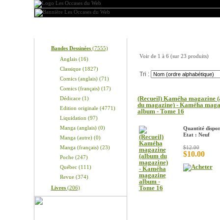
Produits
Nos produits
Bandes Dessinées
(7555)
Voir de
1
à
6
(sur
23
produits)
Anglais (16)
Classique (1827)
Tri :
Comics (anglais) (71)
Comics (français) (17)
(Recueil) Kaméha magazine 
Dédicace (1)
du magazine) - Kaméha maga
Edition originale (4771)
album - Tome 16
Liquidation (97)
Manga (anglais) (0)
Quantité dispon
Etat : Neuf
Manga (autre) (0)
Manga (français) (23)
$12.00
$10.00
Poche (247)
Québec (111)
Revue (374)
Livres
(206)