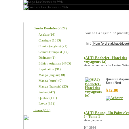
Produits
Nos produits
Bandes Dessinées
(7529)
Voir de
1
à
6
(sur
7198
produits
Anglais (16)
Classique (1813)
Tri :
Comics (anglais) (71)
Comics (français) (17)
(AUT) Bachelet - Hotel des
Dédicace (1)
voyageurs (a)
Edition originale (4765)
Avec le concours du Centre Natio
...
Liquidation (91)
Manga (anglais) (0)
Quantité disponi
Manga (autre) (0)
Etat : Neuf
Manga (français) (23)
$12.00
Poche (247)
Québec (111)
Revue (374)
Livres
(206)
(AUT) Boucq - Un Point c'es
! - Tome 1
Avec jaquette.
N°: 3936