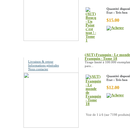
Quantité disponi
Etat : Trés bon
$15.00
Information
(AUT) Franquin - Le monde
Franquin - Tome 18
Livraison & retour
Tirage limité à 100.000 exemplair
Informations générales
paru...
Nous contacter
Quantité disponi
Etat : Trés bon
$12.00
Voir de
1
à
6
(sur
7198
produits