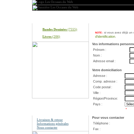
Produits
Information sur mon 
Bandes Dessinées
(7555)
si vous avez déjà un c
NOTE :
Livres
(206)
d'identification
.
Vos informations personne
Prénom :
Nom :
Adresse email :
Votre domiciliation
Adresse :
Comp. adresse :
Code postal :
Ville :
Région/Province:
Pays :
Information
*
Pour vous contacter
Livraison & retour
Téléphone :
Informations générales
Nous contacter
Fax :