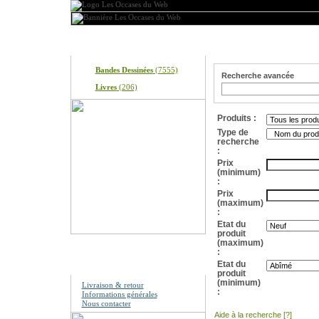
Produits
Recherche avancée
Bandes Dessinées
(7555)
Recherche avancée
Livres
(206)
Produits :
Type de
recherche
:
Prix
(minimum)
:
Prix
(maximum)
:
Etat du
produit
(maximum)
:
Information
Etat du
produit
(minimum)
Livraison & retour
:
Informations générales
Nous contacter
Aide à la recherche
[?]